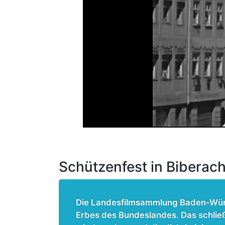
Schützenfest in Biberac
Die Landesfilmsammlung Baden-Würt
Erbes des Bundeslandes. Das schließ