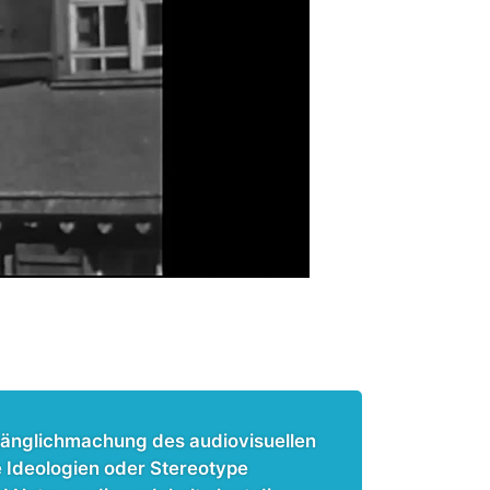
änglichmachung des audiovisuellen
 Ideologien oder Stereotype